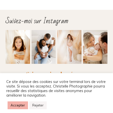
Suivez-moi sur Instagram
Suivez-moi sur les réseaux
Ce site dépose des cookies sur votre terminal lors de votre
visite. Si vous les acceptez, Christelle Photographie pourra
recueillir des statistiques de visites anonymes pour
améliorer la navigation.
Christelle Beney Photographie
|
Site internet par
Agnes Colombo & Romain Kersulec
|
Mentions
Accepter
Rejeter
légales
|
ProPhoto Site