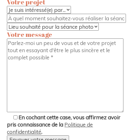
Votre projet
Veuillez laisser ce champ vide.
Votre message
Veuillez laisser ce champ vide.
En cochant cette case, vous affirmez avoir
pris connaissance de la
Politique de
confidentialité
.