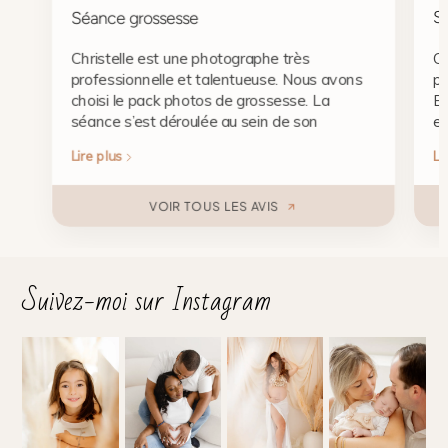
Séance grossesse
S
Christelle est une photographe très
Ch
professionnelle et talentueuse. Nous avons
pr
choisi le pack photos de grossesse. La
El
séance s’est déroulée au sein de son
et
magnifique studio, dans une ambiance
de
Lire plus
Li
détendue et chaleureuse, et le résultat est
La
tout simplement sublime. Les photos sont
dé
pleines d’émotion et de délicatesse. Nous
am
VOIR TOUS LES AVIS
sommes enchantés et recommandons
in
Christelle à 100 % !
re
at
Suivez-moi sur Instagram
qu