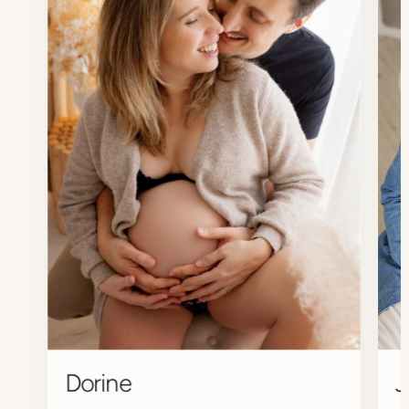
Dorine
J