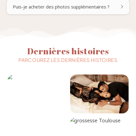
Puis-je acheter des photos supplémentaires ?
Dernières histoires
PARCOUREZ LES DERNIÈRES HISTOIRES
Séance photo
Bientôt Parents,
grossesse en studio :
photos grossesse
Julien et Camille
Toulouse
attendent leur
premier enfant
Nathalia &
Séance photo
Clément, séance