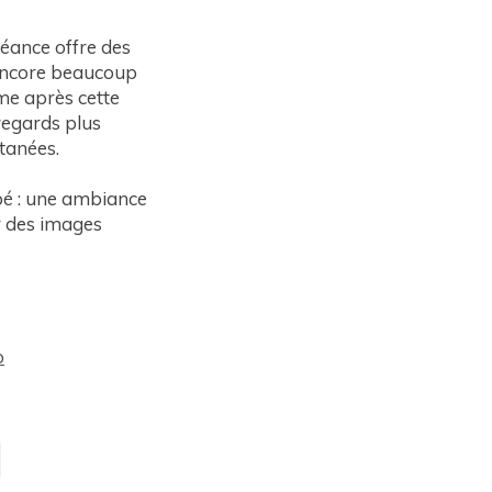
séance offre des
 encore beaucoup
me après cette
 regards plus
tanées.
ébé : une ambiance
r des images
o