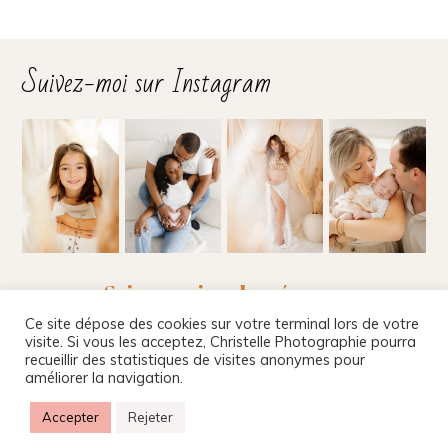
Suivez-moi sur Instagram
Suivez-moi sur les réseaux
Ce site dépose des cookies sur votre terminal lors de votre
visite. Si vous les acceptez, Christelle Photographie pourra
recueillir des statistiques de visites anonymes pour
améliorer la navigation.
Christelle Beney Photographie
|
Site internet par
Agnes Colombo & Romain Kersulec
|
Mentions
Accepter
Rejeter
légales
|
ProPhoto8 Blog