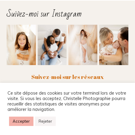
Suivez-moi sur Instagram
Suivez-moi sur les réseaux
Ce site dépose des cookies sur votre terminal lors de votre
visite. Si vous les acceptez, Christelle Photographie pourra
recueillir des statistiques de visites anonymes pour
Christelle Beney Photographie
|
Site internet par
améliorer la navigation.
Agnes Colombo & Romain Kersulec
|
Mentions
légales
|
ProPhoto Photography Theme
Accepter
Rejeter