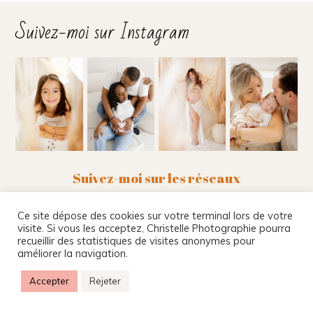
Suivez-moi sur Instagram
Suivez-moi sur les réseaux
Ce site dépose des cookies sur votre terminal lors de votre
visite. Si vous les acceptez, Christelle Photographie pourra
recueillir des statistiques de visites anonymes pour
Christelle Beney Photographie
|
Site internet par
améliorer la navigation.
Agnes Colombo & Romain Kersulec
|
Mentions
légales
|
ProPhoto Website
Accepter
Rejeter