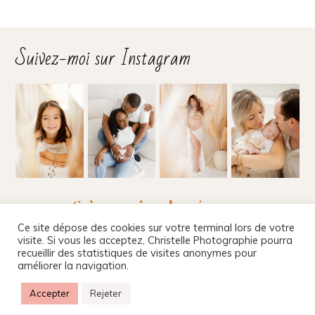
Suivez-moi sur Instagram
Suivez-moi sur les réseaux
Ce site dépose des cookies sur votre terminal lors de votre
visite. Si vous les acceptez, Christelle Photographie pourra
recueillir des statistiques de visites anonymes pour
améliorer la navigation.
Christelle Beney Photographie
|
Site internet par
Agnes Colombo & Romain Kersulec
|
Mentions
Accepter
Rejeter
légales
|
ProPhoto8