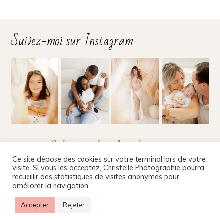
Suivez-moi sur Instagram
Suivez-moi sur les réseaux
Ce site dépose des cookies sur votre terminal lors de votre
visite. Si vous les acceptez, Christelle Photographie pourra
recueillir des statistiques de visites anonymes pour
améliorer la navigation.
Christelle Beney Photographie
|
Site internet par
Agnes Colombo & Romain Kersulec
|
Mentions
Accepter
Rejeter
légales
|
ProPhoto theme