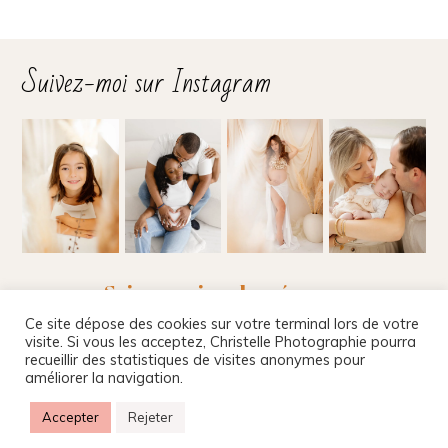
Suivez-moi sur Instagram
Suivez-moi sur les réseaux
Ce site dépose des cookies sur votre terminal lors de votre
visite. Si vous les acceptez, Christelle Photographie pourra
recueillir des statistiques de visites anonymes pour
améliorer la navigation.
Christelle Beney Photographie
|
Site internet par
Agnes Colombo & Romain Kersulec
|
Mentions
Accepter
Rejeter
légales
|
ProPhoto Photography Website