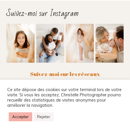
Suivez-moi sur Instagram
Suivez-moi sur les réseaux
Ce site dépose des cookies sur votre terminal lors de votre
visite. Si vous les acceptez, Christelle Photographie pourra
recueillir des statistiques de visites anonymes pour
Christelle Beney Photographie
|
Site internet par
améliorer la navigation.
Agnes Colombo & Romain Kersulec
|
Mentions
légales
|
ProPhoto Photography Template
Accepter
Rejeter