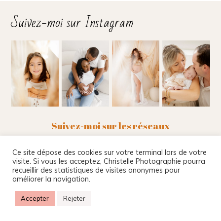
Suivez-moi sur Instagram
Suivez-moi sur les réseaux
Ce site dépose des cookies sur votre terminal lors de votre
visite. Si vous les acceptez, Christelle Photographie pourra
recueillir des statistiques de visites anonymes pour
Christelle Beney Photographie
|
Site internet par
améliorer la navigation.
Agnes Colombo & Romain Kersulec
|
Mentions
légales
|
ProPhoto 8
Accepter
Rejeter