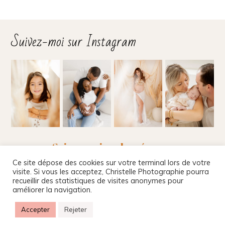
Suivez-moi sur Instagram
Suivez-moi sur les réseaux
Ce site dépose des cookies sur votre terminal lors de votre
visite. Si vous les acceptez, Christelle Photographie pourra
recueillir des statistiques de visites anonymes pour
améliorer la navigation.
Christelle Beney Photographie
|
Site internet par
Agnes Colombo & Romain Kersulec
|
Mentions
Accepter
Rejeter
légales
|
ProPhoto Blog Template