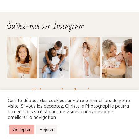
Suivez-moi sur Instagram
Suivez-moi sur les réseaux
Ce site dépose des cookies sur votre terminal lors de votre
visite. Si vous les acceptez, Christelle Photographie pourra
recueillir des statistiques de visites anonymes pour
améliorer la navigation.
Christelle Beney Photographie
|
Site internet par
Agnes Colombo & Romain Kersulec
|
Mentions
Accepter
Rejeter
légales
|
ProPhoto theme