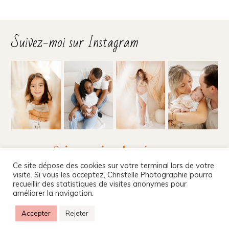
Suivez-moi sur Instagram
Suivez-moi sur les réseaux
Ce site dépose des cookies sur votre terminal lors de votre
visite. Si vous les acceptez, Christelle Photographie pourra
recueillir des statistiques de visites anonymes pour
améliorer la navigation.
Christelle Beney Photographie
|
Site internet par
Agnes Colombo & Romain Kersulec
|
Mentions
Accepter
Rejeter
légales
|
ProPhoto Photographer Site