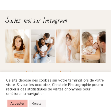
Suivez-moi sur Instagram
Suivez-moi sur les réseaux
Ce site dépose des cookies sur votre terminal lors de votre
visite. Si vous les acceptez, Christelle Photographie pourra
recueillir des statistiques de visites anonymes pour
améliorer la navigation.
Christelle Beney Photographie
|
Site internet par
Agnes Colombo & Romain Kersulec
|
Mentions
Accepter
Rejeter
légales
|
P8 Photo Blog