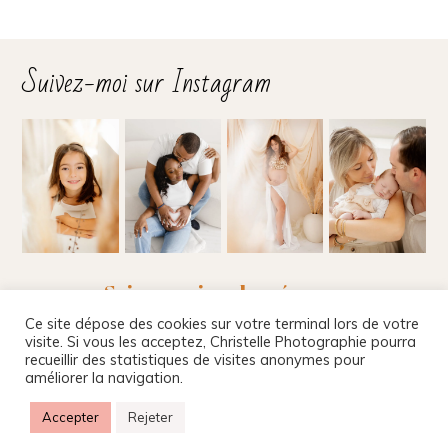
Suivez-moi sur Instagram
Suivez-moi sur les réseaux
Ce site dépose des cookies sur votre terminal lors de votre
visite. Si vous les acceptez, Christelle Photographie pourra
recueillir des statistiques de visites anonymes pour
améliorer la navigation.
Christelle Beney Photographie
|
Site internet par
Agnes Colombo & Romain Kersulec
|
Mentions
Accepter
Rejeter
légales
|
ProPhoto Custom Blog