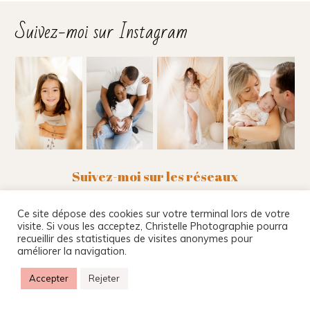
Suivez-moi sur Instagram
Suivez-moi sur les réseaux
Ce site dépose des cookies sur votre terminal lors de votre
visite. Si vous les acceptez, Christelle Photographie pourra
recueillir des statistiques de visites anonymes pour
Christelle Beney Photographie
|
Site internet par
améliorer la navigation.
Agnes Colombo & Romain Kersulec
|
Mentions
légales
|
ProPhoto Photography Theme
Accepter
Rejeter