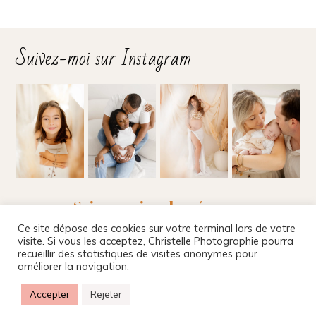
Suivez-moi sur Instagram
Suivez-moi sur les réseaux
Ce site dépose des cookies sur votre terminal lors de votre
visite. Si vous les acceptez, Christelle Photographie pourra
recueillir des statistiques de visites anonymes pour
améliorer la navigation.
Christelle Beney Photographie
|
Site internet par
Agnes Colombo & Romain Kersulec
|
Mentions
Accepter
Rejeter
légales
|
ProPhoto8 Blog