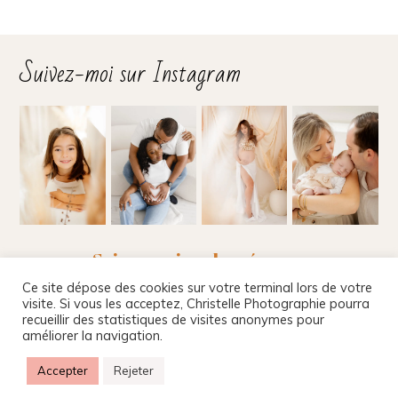
Suivez-moi sur Instagram
Suivez-moi sur les réseaux
Ce site dépose des cookies sur votre terminal lors de votre
visite. Si vous les acceptez, Christelle Photographie pourra
recueillir des statistiques de visites anonymes pour
améliorer la navigation.
Christelle Beney Photographie
|
Site internet par
Agnes Colombo & Romain Kersulec
|
Mentions
Accepter
Rejeter
légales
|
ProPhoto Photo Blog