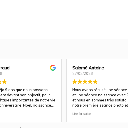
raud
Salomé Antoine
6
27/03/2026
déjà 9 ans que nous passons
Nous avons réalisé une séance
ent devant son objectif, pour
et une séance naissance avec C
 étapes importantes de notre vie
et nous en sommes très satisfais 
anniversaire, Noël, naissance…
notre première séance photo et 
e fois, la magie opère
a su nous guider et nous mettre
Lire la suite
parfaitement à l'aise pour un re
a un talent rare : celui de
!
ien plus que des images. Elle
otions, les regards, les éclats