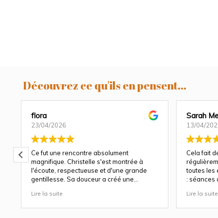
Découvrez ce qu'ils en pensent...
flora
Sarah Me
23/04/2026
13/04/202
Ce fut une rencontre absolument
Cela fait 
magnifique. Christelle s'est montrée à
régulièrem
l'écoute, respectueuse et d'une grande
toutes les
gentillesse. Sa douceur a créé une
: séances 
atmosphère très agréable et chaleureuse.
et à chaqu
Lire la suite
Lire la suite
Nous avons apprécié son approche
Christelle 
attentionnée tout au long des séances
capturer b
(grossesse et naissance). Ce fut une
fige les ém