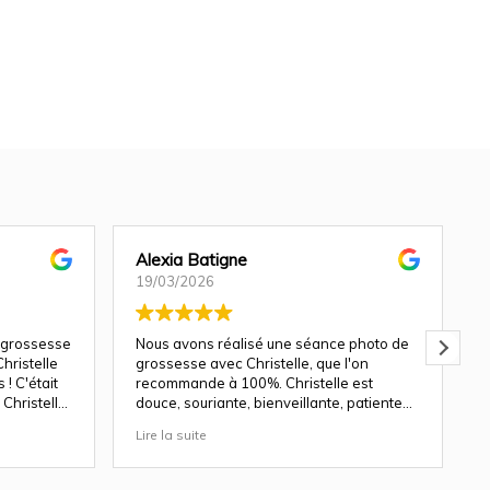
Alexia Batigne
19/03/2026
 grossesse
Nous avons réalisé une séance photo de
hristelle
grossesse avec Christelle, que l'on
! C'était
recommande à 100%. Christelle est
Christelle
douce, souriante, bienveillante, patiente
avec les enfants.
Lire la suite
L
ndu génial
Les décors du studio sont magnifiques, et
le rendu des photos est top. Nous y
revenons avec plaisir pour une séance