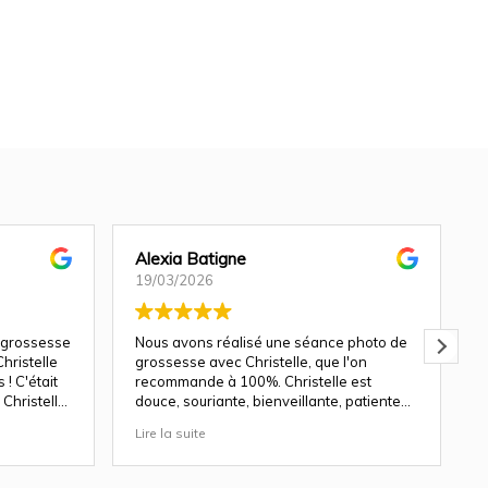
Alexia Batigne
19/03/2026
 grossesse
Nous avons réalisé une séance photo de
hristelle
grossesse avec Christelle, que l'on
! C'était
recommande à 100%. Christelle est
Christelle
douce, souriante, bienveillante, patiente
avec les enfants.
Lire la suite
L
ndu génial
Les décors du studio sont magnifiques, et
le rendu des photos est top. Nous y
revenons avec plaisir pour une séance