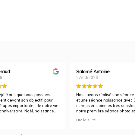
raud
Salomé Antoine
6
27/03/2026
déjà 9 ans que nous passons
Nous avons réalisé une séance
ent devant son objectif, pour
et une séance naissance avec C
 étapes importantes de notre vie
et nous en sommes très satisfais 
anniversaire, Noël, naissance…
notre première séance photo et 
e fois, la magie opère
a su nous guider et nous mettre
Lire la suite
parfaitement à l'aise pour un re
a un talent rare : celui de
!
ien plus que des images. Elle
otions, les regards, les éclats