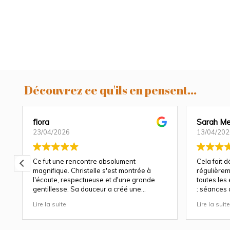
Découvrez ce qu'ils en pensent...
flora
Sarah Me
23/04/2026
13/04/202
Ce fut une rencontre absolument
Cela fait 
magnifique. Christelle s'est montrée à
régulièrem
l'écoute, respectueuse et d'une grande
toutes les
gentillesse. Sa douceur a créé une
: séances 
atmosphère très agréable et chaleureuse.
et à chaqu
Lire la suite
Lire la suite
Nous avons apprécié son approche
Christelle 
attentionnée tout au long des séances
capturer b
(grossesse et naissance). Ce fut une
fige les ém