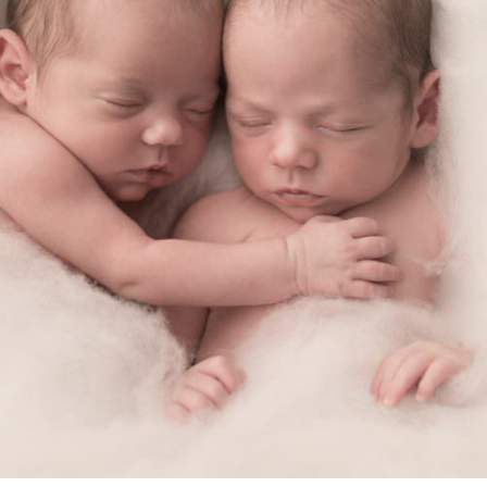
, séance nouveau né jumeaux , Toulouse 
Revel