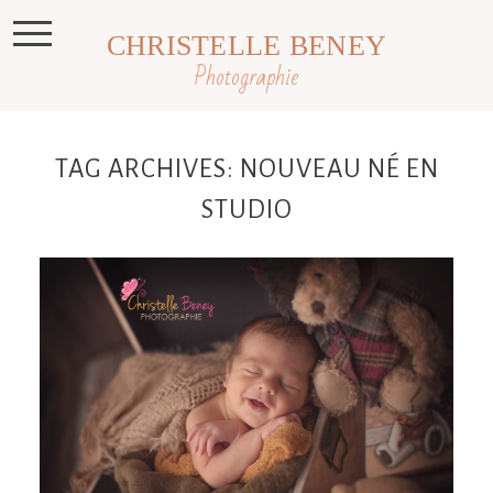
CHRISTELLE BENEY
Photographie
TAG ARCHIVES:
NOUVEAU NÉ EN
STUDIO
Gustave, 5 jours, séance nourrisson en
studio Castres, Revel, Toulouse