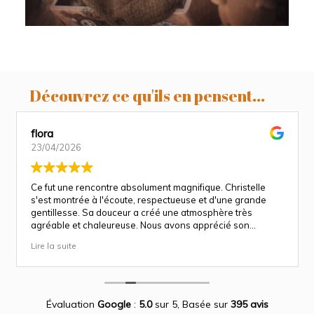
Découvrez ce qu'ils en pensent...
flora
23/04/2026
Ce fut une rencontre absolument magnifique. Christelle
s'est montrée à l'écoute, respectueuse et d'une grande
gentillesse. Sa douceur a créé une atmosphère très
agréable et chaleureuse. Nous avons apprécié son
approche attentionnée tout au long des séances
Lire la suite
(grossesse et naissance). Ce fut une expérience des plus
magnifiques.
Des photos merveilleuse qui capture des moment
inoubliable.
Encore merci infiniment.
Évaluation
Google
:
5.0
sur 5,
Basée sur
395 avis