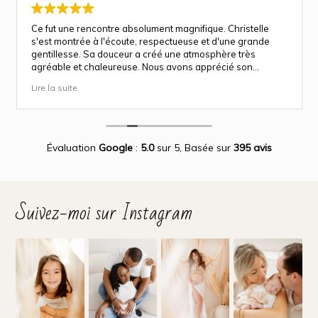
Ce fut une rencontre absolument magnifique. Christelle
s'est montrée à l'écoute, respectueuse et d'une grande
gentillesse. Sa douceur a créé une atmosphère très
agréable et chaleureuse. Nous avons apprécié son
approche attentionnée tout au long des séances
Lire la suite
(grossesse et naissance). Ce fut une expérience des plus
magnifiques.
Des photos merveilleuse qui capture des moment
inoubliable.
Encore merci infiniment.
Évaluation
Google
:
5.0
sur 5,
Basée sur
395 avis
Suivez-moi sur Instagram