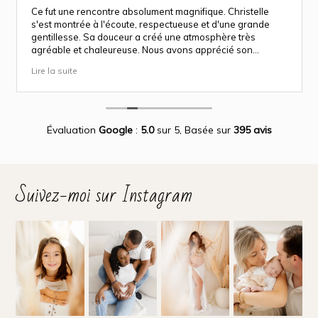
Ce fut une rencontre absolument magnifique. Christelle
s'est montrée à l'écoute, respectueuse et d'une grande
gentillesse. Sa douceur a créé une atmosphère très
agréable et chaleureuse. Nous avons apprécié son
approche attentionnée tout au long des séances
Lire la suite
(grossesse et naissance). Ce fut une expérience des plus
magnifiques.
Des photos merveilleuse qui capture des moment
inoubliable.
Encore merci infiniment.
Évaluation
Google
:
5.0
sur 5,
Basée sur
395 avis
Suivez-moi sur Instagram