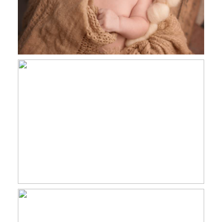
Jules , 7 jours séance nouveau né
Studio, Toulouse, Castres, Revel