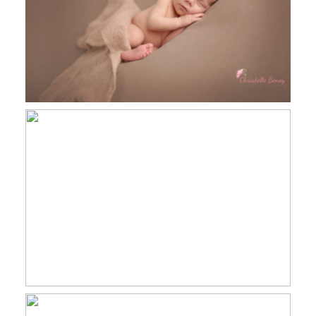
Eliot, 9 jours, séance nouveau né
Toulouse, Haute Garonne
Charlline, séance anniversaire (smash
the cake) studio Toulouse