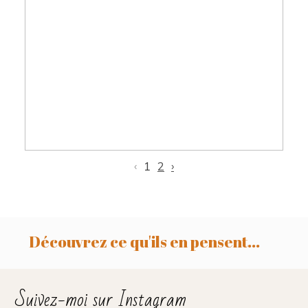
Eliott, 10 jours, photographe nouveau
né Toulouse , Castres, Revel
‹
1
2
›
Découvrez ce qu'ils en pensent...
Suivez-moi sur Instagram