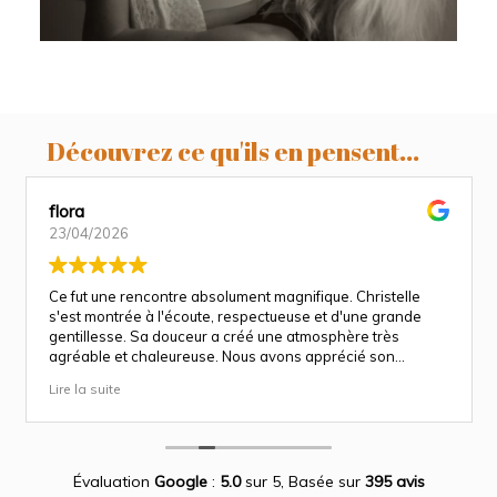
Découvrez ce qu'ils en pensent...
flora
23/04/2026
Ce fut une rencontre absolument magnifique. Christelle
s'est montrée à l'écoute, respectueuse et d'une grande
gentillesse. Sa douceur a créé une atmosphère très
agréable et chaleureuse. Nous avons apprécié son
approche attentionnée tout au long des séances
Lire la suite
(grossesse et naissance). Ce fut une expérience des plus
magnifiques.
Des photos merveilleuse qui capture des moment
inoubliable.
Encore merci infiniment.
Évaluation
Google
:
5.0
sur 5,
Basée sur
395 avis