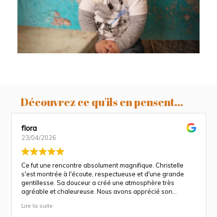
Découvrez ce qu'ils en pensent...
flora
23/04/2026
Ce fut une rencontre absolument magnifique. Christelle
s'est montrée à l'écoute, respectueuse et d'une grande
gentillesse. Sa douceur a créé une atmosphère très
agréable et chaleureuse. Nous avons apprécié son
approche attentionnée tout au long des séances
Lire la suite
(grossesse et naissance). Ce fut une expérience des plus