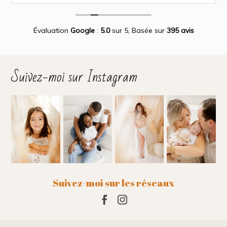
magnifiques.
Des photos merveilleuse qui capture des moment
inoubliable.
Encore merci infiniment.
Évaluation
Google
:
5.0
sur 5,
Basée sur
395 avis
Suivez-moi sur Instagram
Suivez-moi sur les réseaux