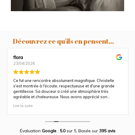
Découvrez ce qu'ils en pensent...
flora
23/04/2026
Ce fut une rencontre absolument magnifique. Christelle
s'est montrée à l'écoute, respectueuse et d'une grande
gentillesse. Sa douceur a créé une atmosphère très
agréable et chaleureuse. Nous avons apprécié son
approche attentionnée tout au long des séances
Lire la suite
(grossesse et naissance). Ce fut une expérience des plus
magnifiques.
Des photos merveilleuse qui capture des moment
inoubliable.
Encore merci infiniment.
Évaluation
Google
:
5.0
sur 5,
Basée sur
395 avis