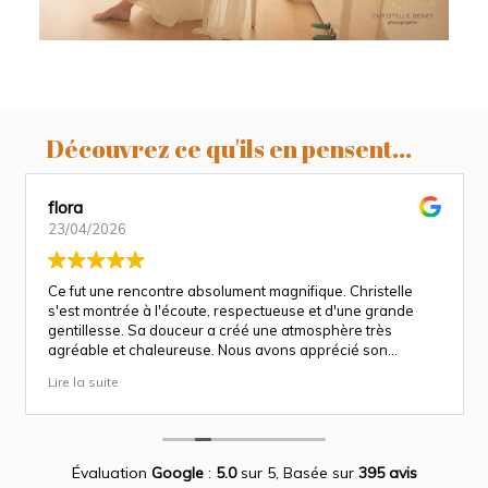
Découvrez ce qu'ils en pensent...
flora
23/04/2026
Ce fut une rencontre absolument magnifique. Christelle
s'est montrée à l'écoute, respectueuse et d'une grande
gentillesse. Sa douceur a créé une atmosphère très
agréable et chaleureuse. Nous avons apprécié son
approche attentionnée tout au long des séances
Lire la suite
(grossesse et naissance). Ce fut une expérience des plus
magnifiques.
Des photos merveilleuse qui capture des moment
inoubliable.
Encore merci infiniment.
Évaluation
Google
:
5.0
sur 5,
Basée sur
395 avis