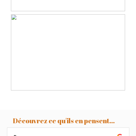
Baptiste & Eloise, séance enfant,
famille en studio à Revel
Découvrez ce qu'ils en pensent...