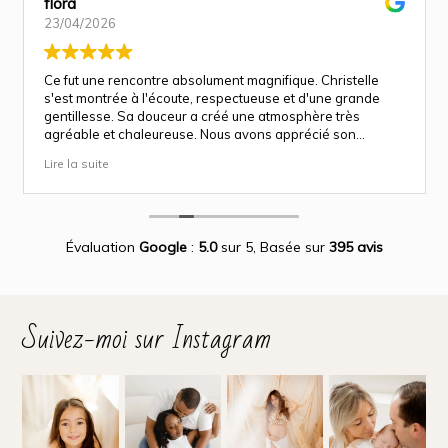
flora
23/04/2026
Ce fut une rencontre absolument magnifique. Christelle
s'est montrée à l'écoute, respectueuse et d'une grande
gentillesse. Sa douceur a créé une atmosphère très
agréable et chaleureuse. Nous avons apprécié son
approche attentionnée tout au long des séances
Lire la suite
(grossesse et naissance). Ce fut une expérience des plus
magnifiques.
Des photos merveilleuse qui capture des moment
inoubliable.
Encore merci infiniment.
Évaluation
Google
:
5.0
sur 5,
Basée sur
395 avis
Suivez-moi sur Instagram