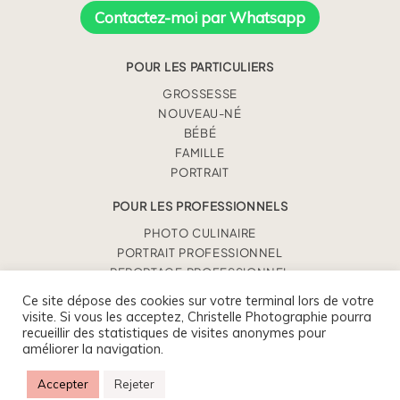
Contactez-moi par Whatsapp
POUR LES PARTICULIERS
GROSSESSE
NOUVEAU-NÉ
BÉBÉ
FAMILLE
PORTRAIT
POUR LES PROFESSIONNELS
PHOTO CULINAIRE
PORTRAIT PROFESSIONNEL
REPORTAGE PROFESSIONNEL
Ce site dépose des cookies sur votre terminal lors de votre
visite. Si vous les acceptez, Christelle Photographie pourra
CHRISTELLE BENEY
recueillir des statistiques de visites anonymes pour
0675930363 / CONTACT@CHRISTELLEPHOTOGRAPHIE.FR
améliorer la navigation.
Accepter
Rejeter
CHRISTELLE BENEY PHOTOGRAPHIE
|
SITE INTERNET PAR AGNES
COLOMBO & ROMAIN KERSULEC
|
MENTIONS LÉGALES
|
PROPHOTO8