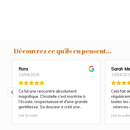
Découvrez ce qu'ils en pensent...
flora
Sarah Me
23/04/2026
13/04/202
Ce fut une rencontre absolument
Cela fait 
magnifique. Christelle s'est montrée à
régulièrem
l'écoute, respectueuse et d'une grande
toutes les
gentillesse. Sa douceur a créé une
: séances 
atmosphère très agréable et chaleureuse.
et à chaqu
Lire la suite
Lire la suite
Nous avons apprécié son approche
Christelle 
attentionnée tout au long des séances
capturer b
(grossesse et naissance). Ce fut une
fige les ém