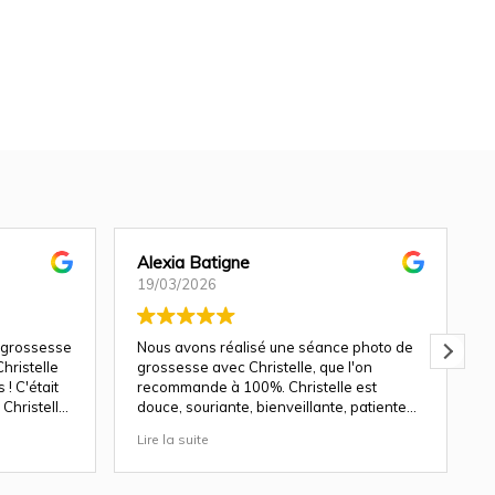
Alexia Batigne
19/03/2026
 grossesse
Nous avons réalisé une séance photo de
hristelle
grossesse avec Christelle, que l'on
! C'était
recommande à 100%. Christelle est
Christelle
douce, souriante, bienveillante, patiente
avec les enfants.
Lire la suite
L
ndu génial
Les décors du studio sont magnifiques, et
le rendu des photos est top. Nous y
revenons avec plaisir pour une séance