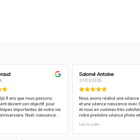
raud
Salomé Antoine
6
27/03/2026
déjà 9 ans que nous passons
Nous avons réalisé une séance
ent devant son objectif, pour
et une séance naissance avec C
 étapes importantes de notre vie
et nous en sommes très satisfais 
anniversaire, Noël, naissance…
notre première séance photo et 
e fois, la magie opère
a su nous guider et nous mettre
Lire la suite
parfaitement à l'aise pour un re
a un talent rare : celui de
!
ien plus que des images. Elle
otions, les regards, les éclats