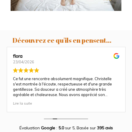
Découvrez ce qu'ils en pensent...
flora
23/04/2026
Ce fut une rencontre absolument magnifique. Christelle
s'est montrée à l'écoute, respectueuse et d'une grande
gentillesse. Sa douceur a créé une atmosphère très
agréable et chaleureuse. Nous avons apprécié son
approche attentionnée tout au long des séances
Lire la suite
(grossesse et naissance). Ce fut une expérience des plus
magnifiques.
Des photos merveilleuse qui capture des moment
inoubliable.
Encore merci infiniment.
Évaluation
Google
:
5.0
sur 5,
Basée sur
395 avis