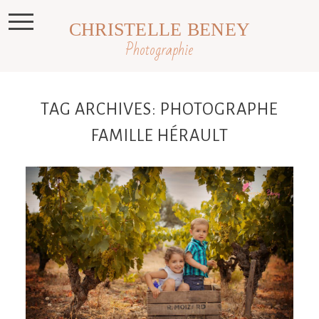
CHRISTELLE BENEY
Photographie
TAG ARCHIVES:
PHOTOGRAPHE
FAMILLE HÉRAULT
Aveline et sa jolie famille, séance
extérieur dans les vignes, Hérault 34