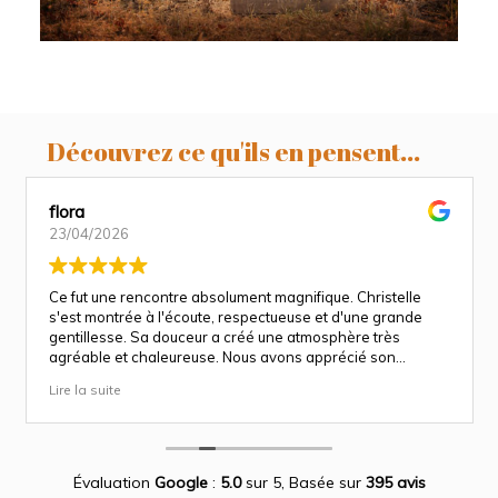
Découvrez ce qu'ils en pensent...
flora
23/04/2026
Ce fut une rencontre absolument magnifique. Christelle
s'est montrée à l'écoute, respectueuse et d'une grande
gentillesse. Sa douceur a créé une atmosphère très
agréable et chaleureuse. Nous avons apprécié son
approche attentionnée tout au long des séances
Lire la suite
(grossesse et naissance). Ce fut une expérience des plus
magnifiques.
Des photos merveilleuse qui capture des moment
inoubliable.
Encore merci infiniment.
Évaluation
Google
:
5.0
sur 5,
Basée sur
395 avis