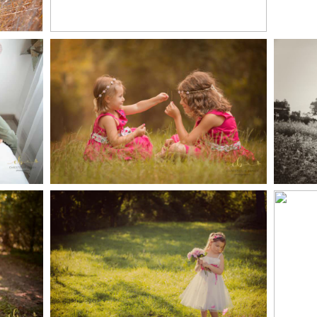
lle
Séance photo famille
o,
en extérieur, Toulouse
Elora, séance photo
V
ant
enfant famille
fa
r
extérieur Toulouse,
fa
Castres , Revel