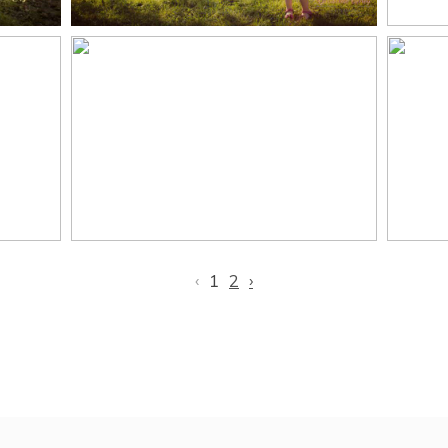
n,
Julia et sa jolie famille,
sé
n
Séance photo Famille
e
en extérieur Toulouse,
ph
Castres, Carcassonne
T
‹
1
2
›