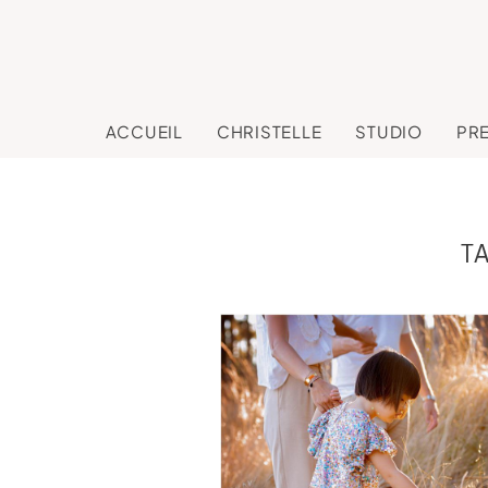
ACCUEIL
CHRISTELLE
STUDIO
PR
T
Mia et sa jolie fami
au lac de Saint Fer