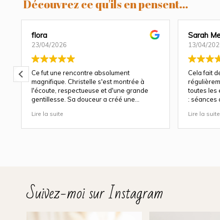
Découvrez ce qu'ils en pensent...
flora
Sarah Me
23/04/2026
13/04/202
Ce fut une rencontre absolument
Cela fait 
magnifique. Christelle s'est montrée à
régulièrem
l'écoute, respectueuse et d'une grande
toutes les
gentillesse. Sa douceur a créé une
: séances 
atmosphère très agréable et chaleureuse.
et à chaqu
Lire la suite
Lire la suite
Nous avons apprécié son approche
Christelle 
attentionnée tout au long des séances
capturer b
(grossesse et naissance). Ce fut une
fige les ém
expérience des plus magnifiques.
de rire, c
Des photos merveilleuse qui capture des
trop vite e
moment inoubliable.
Sa patienc
Encore merci infiniment.
simplemen
plus petits
Suivez-moi sur Instagram
naturels, p
sent immé
douceur et
Son univer