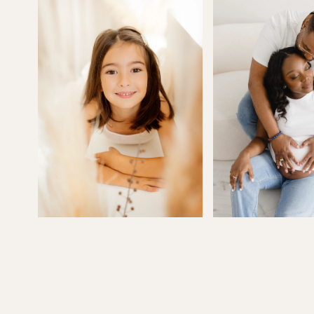
et son goû
séance uni
nous conse
ambiance…
et nous gu
long de la
Mais au-de
une person
Elle met to
sensibilité
images… e
dans le rés
Alors simpl
pour tous 
Et bien sû
encore, le