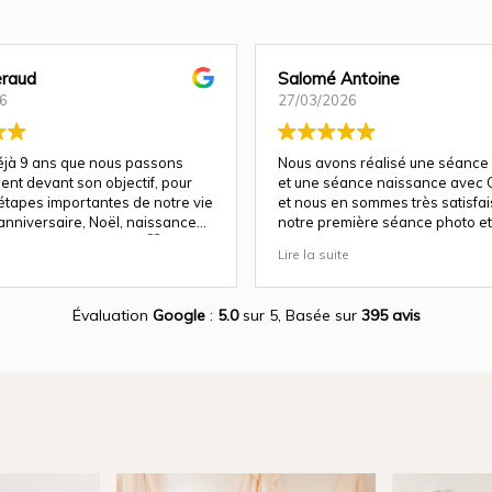
raud
Salomé Antoine
6
27/03/2026
déjà 9 ans que nous passons
Nous avons réalisé une séance
ent devant son objectif, pour
et une séance naissance avec C
 étapes importantes de notre vie
et nous en sommes très satisfais 
anniversaire, Noël, naissance…
notre première séance photo et 
e fois, la magie opère
a su nous guider et nous mettre
Lire la suite
parfaitement à l'aise pour un re
a un talent rare : celui de
!
ien plus que des images. Elle
otions, les regards, les éclats
Évaluation
Google
:
5.0
sur 5,
Basée sur
395 avis
es instants précieux qui passent
t qu’elle rend éternels.
e avec les enfants est tout
t incroyable. Même avec les
, elle réussit à créer des clichés
leins de vie et d’authenticité. On
diatement son expérience, sa
 son amour pour ce qu’elle fait.
s, son sens du détail, du beau,