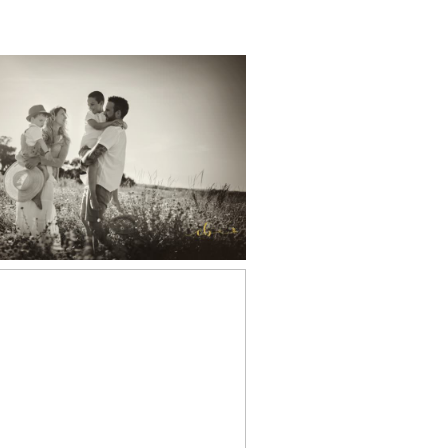
Coralie et sa jolie
famille
anessa & sa jolie
mille, séance photo
mille en extérieur