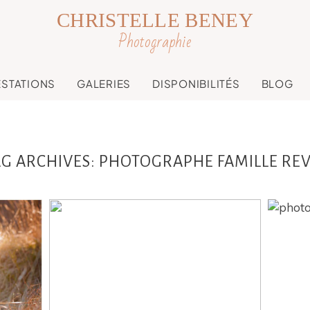
CHRISTELLE BENEY
Photographie
ESTATIONS
GALERIES
DISPONIBILITÉS
BLOG
AG ARCHIVES:
PHOTOGRAPHE FAMILLE REV
Souvenir de nos
D
lle
moments en famille ,
fam
réol
séance photo à
domicile Revel