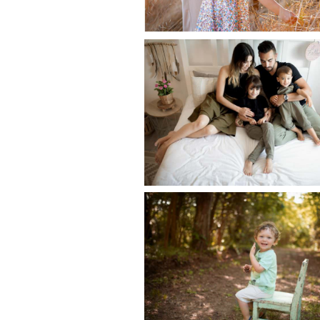
Séance photo fami
lifestyle au studi
Revel
Owen, séance enf
famille extérieu