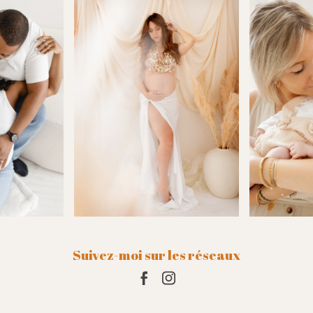
t si juste rendent chaque
que. Elle prend le temps de
iller en amont (tenues,
), de comprendre nos envies,
ide avec bienveillance tout au
 séance.
là de son talent, c’est surtout
ne qui travaille avec le cœur.
ute son énergie, toute sa
, pour raconter notre histoire en
t ça se ressent profondément
ultat.
ement : merci, mille fois merci
ces souvenirs inestimables
r… nous reviendrons encore et
s yeux fermés.Il
Suivez-moi sur les réseaux