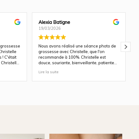
Alexia Batigne
19/03/2026
 grossesse
Nous avons réalisé une séance photo de
hristelle
grossesse avec Christelle, que l'on
! C'était
recommande à 100%. Christelle est
Christelle
douce, souriante, bienveillante, patiente
avec les enfants.
Lire la suite
L
ndu génial
Les décors du studio sont magnifiques, et
le rendu des photos est top. Nous y
revenons avec plaisir pour une séance
nouveau né en avril.
Merci pour ton travail de qualité
b