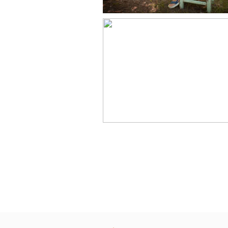
Floriane, Jonatha
séance famille e
exterieur Haut
Garonne