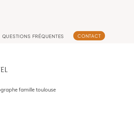
CONTACT
QUESTIONS FRÉQUENTES
EL
orothée et sa jolie
ille , séance photo
famille Toulouse