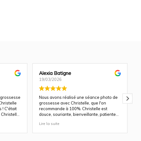
Alexia Batigne
19/03/2026
 grossesse
Nous avons réalisé une séance photo de
hristelle
grossesse avec Christelle, que l'on
! C'était
recommande à 100%. Christelle est
Christelle
douce, souriante, bienveillante, patiente
avec les enfants.
Lire la suite
L
ndu génial
Les décors du studio sont magnifiques, et
le rendu des photos est top. Nous y
revenons avec plaisir pour une séance