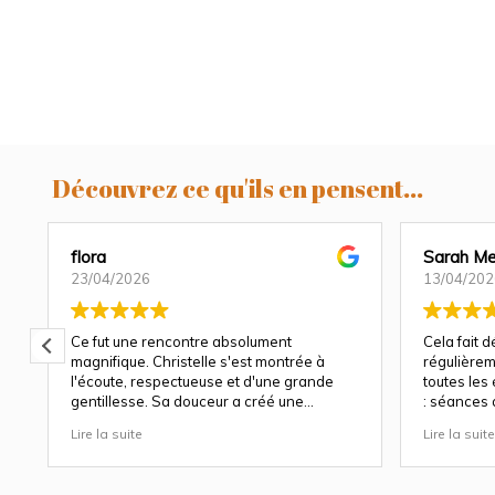
Découvrez ce qu'ils en pensent...
flora
Sarah Me
23/04/2026
13/04/202
Ce fut une rencontre absolument
Cela fait 
magnifique. Christelle s'est montrée à
régulièrem
l'écoute, respectueuse et d'une grande
toutes les
gentillesse. Sa douceur a créé une
: séances 
atmosphère très agréable et chaleureuse.
et à chaqu
Lire la suite
Lire la suite
Nous avons apprécié son approche
Christelle 
attentionnée tout au long des séances
capturer b
(grossesse et naissance). Ce fut une
fige les ém