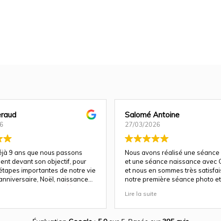
raud
Salomé Antoine
6
27/03/2026
déjà 9 ans que nous passons
Nous avons réalisé une séance
ent devant son objectif, pour
et une séance naissance avec C
 étapes importantes de notre vie
et nous en sommes très satisfais 
anniversaire, Noël, naissance…
notre première séance photo et 
e fois, la magie opère
a su nous guider et nous mettre
Lire la suite
parfaitement à l'aise pour un re
a un talent rare : celui de
!
ien plus que des images. Elle
otions, les regards, les éclats