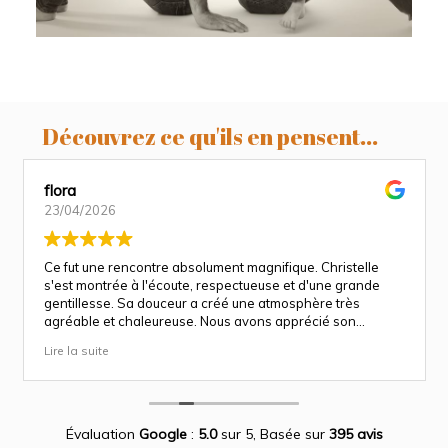
Découvrez ce qu'ils en pensent...
flora
23/04/2026
Ce fut une rencontre absolument magnifique. Christelle
s'est montrée à l'écoute, respectueuse et d'une grande
gentillesse. Sa douceur a créé une atmosphère très
agréable et chaleureuse. Nous avons apprécié son
approche attentionnée tout au long des séances
Lire la suite
(grossesse et naissance). Ce fut une expérience des plus
magnifiques.
Des photos merveilleuse qui capture des moment
inoubliable.
Encore merci infiniment.
Évaluation
Google
:
5.0
sur 5,
Basée sur
395 avis