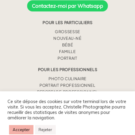
Contactez-moi par Whatsapp
POUR LES PARTICULIERS
GROSSESSE
NOUVEAU-NÉ
BÉBÉ
FAMILLE
PORTRAIT
POUR LES PROFESSIONNELS
PHOTO CULINAIRE
PORTRAIT PROFESSIONNEL
REPORTAGE PROFESSIONNEL
Ce site dépose des cookies sur votre terminal lors de votre
visite. Si vous les acceptez, Christelle Photographie pourra
CHRISTELLE BENEY
recueillir des statistiques de visites anonymes pour
0675930363 / CONTACT@CHRISTELLEPHOTOGRAPHIE.FR
améliorer la navigation.
Accepter
Rejeter
CHRISTELLE BENEY PHOTOGRAPHIE
|
SITE INTERNET PAR AGNES
COLOMBO & ROMAIN KERSULEC
|
MENTIONS LÉGALES
|
P8 PHOTO