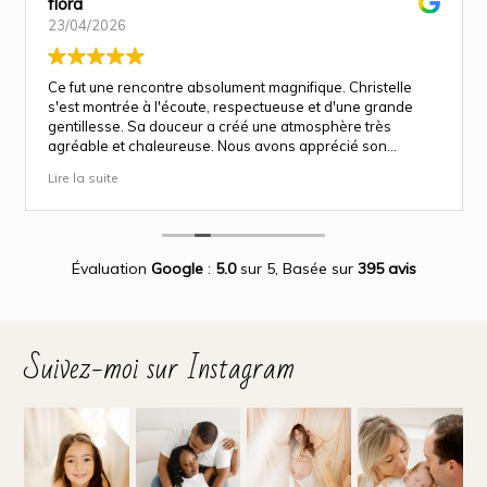
flora
23/04/2026
Ce fut une rencontre absolument magnifique. Christelle
s'est montrée à l'écoute, respectueuse et d'une grande
gentillesse. Sa douceur a créé une atmosphère très
agréable et chaleureuse. Nous avons apprécié son
approche attentionnée tout au long des séances
Lire la suite
(grossesse et naissance). Ce fut une expérience des plus
magnifiques.
Des photos merveilleuse qui capture des moment
inoubliable.
Encore merci infiniment.
Évaluation
Google
:
5.0
sur 5,
Basée sur
395 avis
Suivez-moi sur Instagram