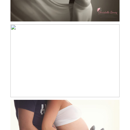
Anne Laure & sa tribu, séance
grossesse famille en studio, Revel,
Toulouse, Castres