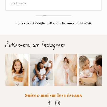
approche attentionnée tout au long des séances
Lire la suite
(grossesse et naissance). Ce fut une expérience des plus
magnifiques.
Des photos merveilleuse qui capture des moment
inoubliable.
Encore merci infiniment.
Évaluation
Google
:
5.0
sur 5,
Basée sur
395 avis
Suivez-moi sur Instagram
Suivez-moi sur les réseaux