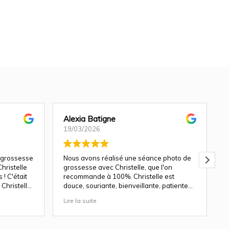
Alexia Batigne
19/03/2026
 grossesse
Nous avons réalisé une séance photo de
hristelle
grossesse avec Christelle, que l'on
! C'était
recommande à 100%. Christelle est
Christelle
douce, souriante, bienveillante, patiente
avec les enfants.
Lire la suite
L
ndu génial
Les décors du studio sont magnifiques, et
le rendu des photos est top. Nous y
revenons avec plaisir pour une séance