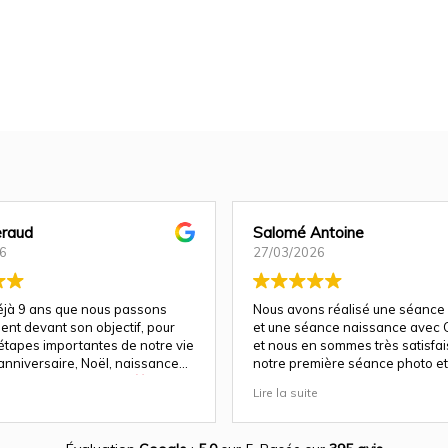
raud
Salomé Antoine
6
27/03/2026
déjà 9 ans que nous passons
Nous avons réalisé une séance
ent devant son objectif, pour
et une séance naissance avec C
 étapes importantes de notre vie
et nous en sommes très satisfais 
anniversaire, Noël, naissance…
notre première séance photo et 
e fois, la magie opère
a su nous guider et nous mettre
Lire la suite
parfaitement à l'aise pour un re
a un talent rare : celui de
!
ien plus que des images. Elle
otions, les regards, les éclats