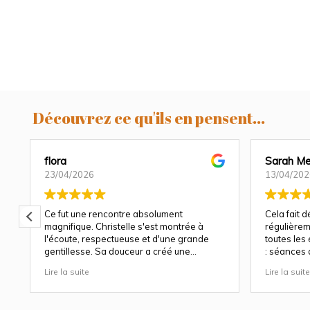
Découvrez ce qu'ils en pensent...
flora
Sarah Me
23/04/2026
13/04/202
Ce fut une rencontre absolument
Cela fait 
magnifique. Christelle s'est montrée à
régulièrem
l'écoute, respectueuse et d'une grande
toutes les
gentillesse. Sa douceur a créé une
: séances 
atmosphère très agréable et chaleureuse.
et à chaqu
Lire la suite
Lire la suite
Nous avons apprécié son approche
Christelle 
attentionnée tout au long des séances
capturer b
(grossesse et naissance). Ce fut une
fige les ém