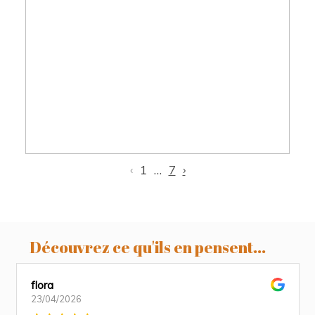
Sofia , 9 jours séance nouveau né
Toulouse, Castres et Revel
‹
1
…
7
›
Découvrez ce qu'ils en pensent...
flora
23/04/2026