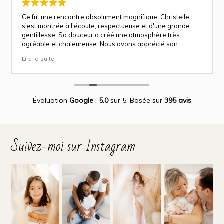
Ce fut une rencontre absolument magnifique. Christelle
s'est montrée à l'écoute, respectueuse et d'une grande
gentillesse. Sa douceur a créé une atmosphère très
agréable et chaleureuse. Nous avons apprécié son
approche attentionnée tout au long des séances
Lire la suite
(grossesse et naissance). Ce fut une expérience des plus
magnifiques.
Des photos merveilleuse qui capture des moment
inoubliable.
Encore merci infiniment.
Évaluation
Google
:
5.0
sur 5,
Basée sur
395 avis
Suivez-moi sur Instagram