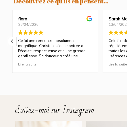
Découvrez ce qu'ils en pensent...
flora
Sarah Me
23/04/2026
13/04/202
Ce fut une rencontre absolument
Cela fait 
magnifique. Christelle s'est montrée à
régulièrem
l'écoute, respectueuse et d'une grande
toutes les
gentillesse. Sa douceur a créé une
: séances 
atmosphère très agréable et chaleureuse.
et à chaqu
Lire la suite
Lire la suite
Nous avons apprécié son approche
Christelle 
attentionnée tout au long des séances
capturer b
(grossesse et naissance). Ce fut une
fige les ém
expérience des plus magnifiques.
de rire, c
Des photos merveilleuse qui capture des
trop vite e
moment inoubliable.
Sa patienc
Encore merci infiniment.
simplemen
plus petits
Suivez-moi sur Instagram
naturels, p
sent immé
douceur et
Son univer