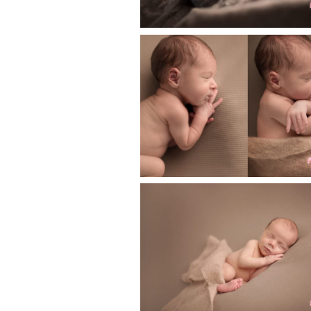
Mathias, 13 jours
photographe nouve
né Toulouse, Castr
Revel
Eliot, 9 jours, séa
nouveau né Toulou
Haute Garonne