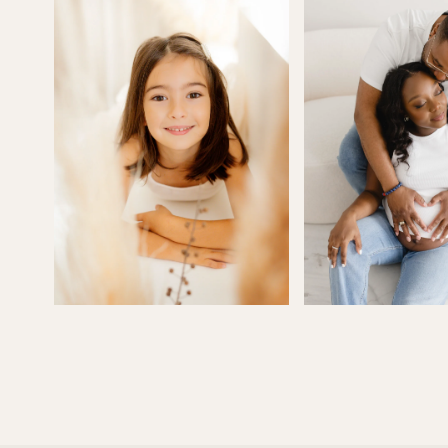
et son goû
séance uni
nous conse
ambiance…
et nous gu
long de la
Mais au-de
une person
Elle met to
sensibilité
images… e
dans le rés
Alors simpl
pour tous 
Et bien sû
encore, le