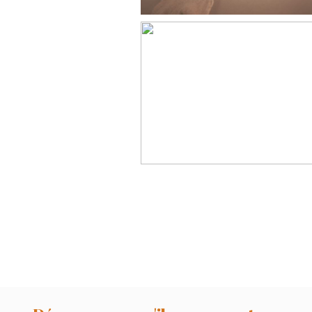
Olivia, 9 jours,
photographe nouve
né Toulouse