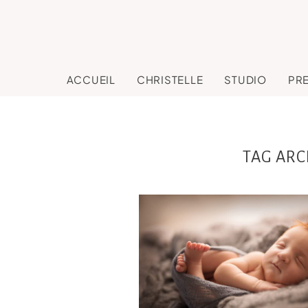
ACCUEIL
CHRISTELLE
STUDIO
PR
TAG ARC
Jules , 7 jours séa
nouveau né Studi
Toulouse, Castre
Revel