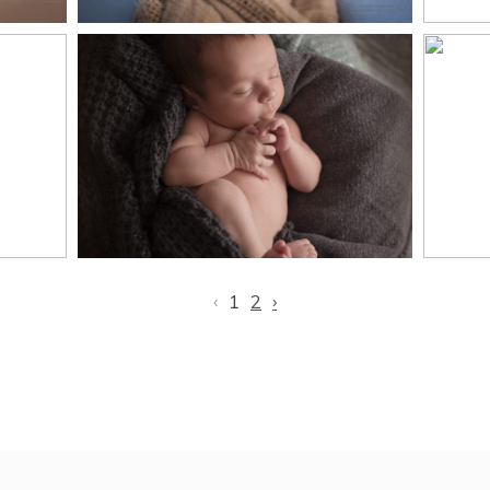
Gabin, 12 jours,
C
photographe nouveau-
ph
au-
né Toulouse, Castres,
né
Revel
‹
1
2
›