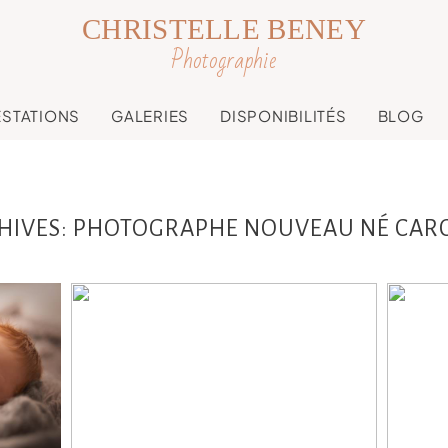
CHRISTELLE BENEY
Photographie
ESTATIONS
GALERIES
DISPONIBILITÉS
BLOG
HIVES:
PHOTOGRAPHE NOUVEAU NÉ CAR
nce
An
Louis, 8 jours, séance
o,
n
nouveau né Toulouse,
s,
T
Revel, Castres