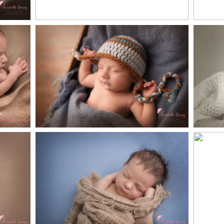
,
Clement , 10 jours,
au-
séance nouveau
ph
es,
Toulouse, Castres,
né
Revel
Eliott, 10 jours,
Ann
nce
photographe nouveau
p
se,
né Toulouse , Castres,
pho
Revel
né