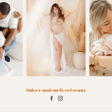
t si juste rendent chaque
que. Elle prend le temps de
iller en amont (tenues,
), de comprendre nos envies,
ide avec bienveillance tout au
 séance.
là de son talent, c’est surtout
ne qui travaille avec le cœur.
ute son énergie, toute sa
, pour raconter notre histoire en
t ça se ressent profondément
ultat.
ement : merci, mille fois merci
ces souvenirs inestimables
r… nous reviendrons encore et
s yeux fermés.Il
Suivez-moi sur les réseaux