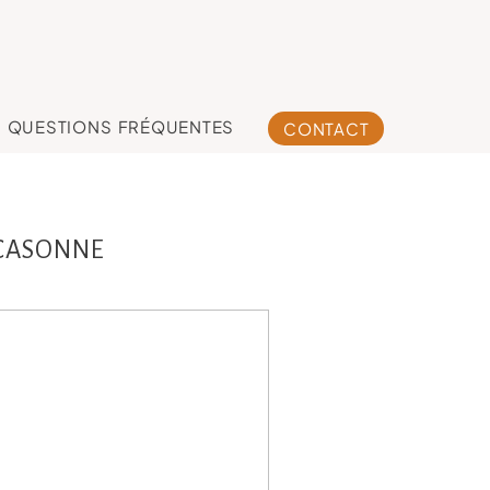
QUESTIONS FRÉQUENTES
CONTACT
CASONNE
na, 8 jours, séance
ouveau-né studio
oulouse, Castres,
Revel