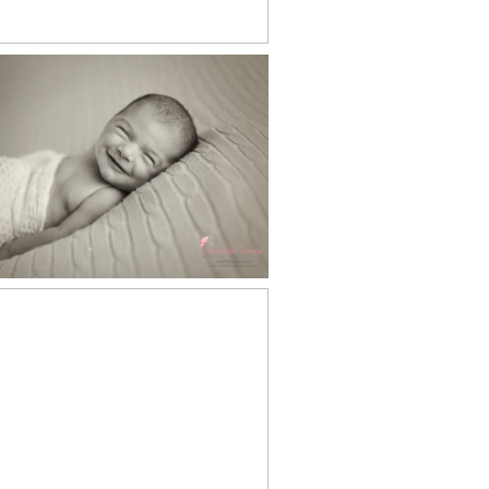
Jules, 8 jours
otographe nouveau
 Toulouse, Castres,
Revel
a, 20 jours, séance
hoto nouveau né,
tographe nouveau-
 Castres Mazamet