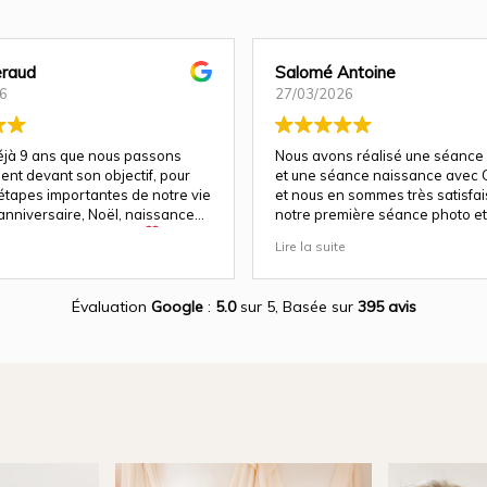
raud
Salomé Antoine
6
27/03/2026
déjà 9 ans que nous passons
Nous avons réalisé une séance
ent devant son objectif, pour
et une séance naissance avec C
 étapes importantes de notre vie
et nous en sommes très satisfais 
anniversaire, Noël, naissance…
notre première séance photo et 
e fois, la magie opère
a su nous guider et nous mettre
Lire la suite
parfaitement à l'aise pour un re
a un talent rare : celui de
!
ien plus que des images. Elle
otions, les regards, les éclats
Évaluation
Google
:
5.0
sur 5,
Basée sur
395 avis
es instants précieux qui passent
t qu’elle rend éternels.
e avec les enfants est tout
t incroyable. Même avec les
, elle réussit à créer des clichés
leins de vie et d’authenticité. On
diatement son expérience, sa
 son amour pour ce qu’elle fait.
s, son sens du détail, du beau,