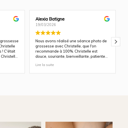
Alexia Batigne
19/03/2026
 grossesse
Nous avons réalisé une séance photo de
hristelle
grossesse avec Christelle, que l'on
! C'était
recommande à 100%. Christelle est
Christelle
douce, souriante, bienveillante, patiente
avec les enfants.
Lire la suite
L
ndu génial
Les décors du studio sont magnifiques, et
le rendu des photos est top. Nous y
revenons avec plaisir pour une séance
nouveau né en avril.
Merci pour ton travail de qualité
b