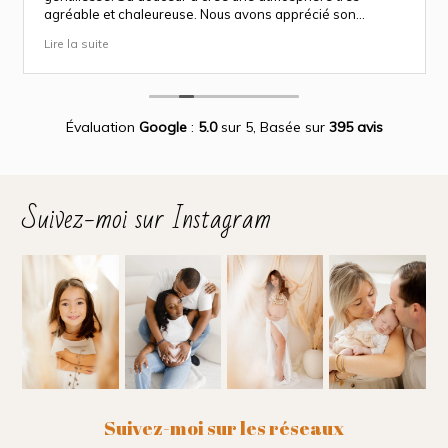
agréable et chaleureuse. Nous avons apprécié son
approche attentionnée tout au long des séances
Lire la suite
(grossesse et naissance). Ce fut une expérience des plus
magnifiques.
Des photos merveilleuse qui capture des moment
inoubliable.
Encore merci infiniment.
Évaluation
Google
:
5.0
sur 5,
Basée sur
395 avis
Suivez-moi sur Instagram
Suivez-moi sur les réseaux