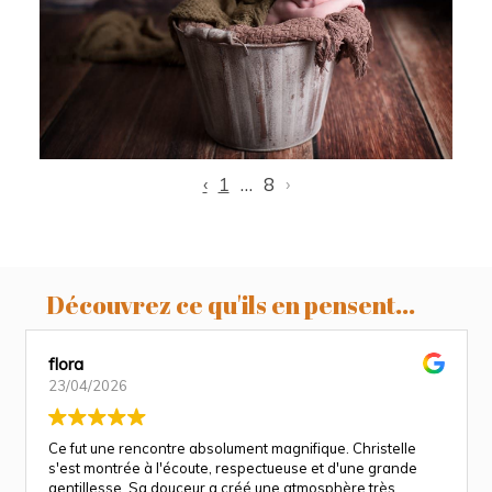
Louka, 7 jours , séance nourrisson,
Toulouse, Revel, Castres
‹
1
…
8
›
Découvrez ce qu'ils en pensent...
flora
23/04/2026
Ce fut une rencontre absolument magnifique. Christelle
s'est montrée à l'écoute, respectueuse et d'une grande
gentillesse. Sa douceur a créé une atmosphère très