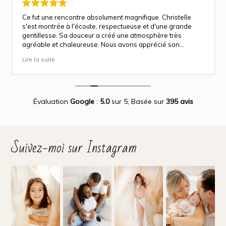
Ce fut une rencontre absolument magnifique. Christelle
s'est montrée à l'écoute, respectueuse et d'une grande
gentillesse. Sa douceur a créé une atmosphère très
agréable et chaleureuse. Nous avons apprécié son
approche attentionnée tout au long des séances
Lire la suite
(grossesse et naissance). Ce fut une expérience des plus
magnifiques.
Des photos merveilleuse qui capture des moment
inoubliable.
Encore merci infiniment.
Évaluation
Google
:
5.0
sur 5,
Basée sur
395 avis
Suivez-moi sur Instagram