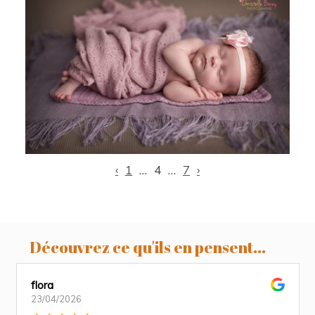
Louna, 10 jours, séance photo
nourrisson, photographe nouveau-né
Toulouse
‹
1
…
4
…
7
›
Découvrez ce qu'ils en pensent...
flora
23/04/2026