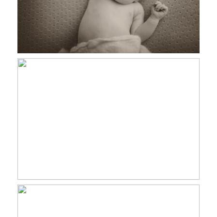
Juliette, 12 jours, séance nourrisson
Haute Garonne, photographe nouveau
né Toulouse