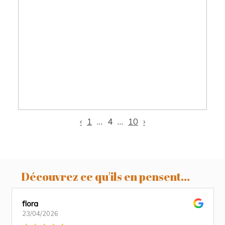
Louis, 20 jours, photographe nouveau
né Castres
‹
1
…
4
…
10
›
Découvrez ce qu'ils en pensent...
flora
23/04/2026