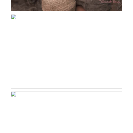
Emma Louise, 20 jours , photographe
nouveau né Toulouse, Revel, Castres
Gabriel, 13 jours, Photographe
nouveau-né Toulouse, Castres, Revel