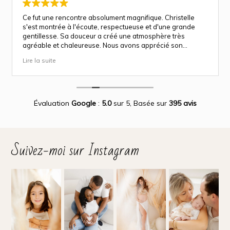
Ce fut une rencontre absolument magnifique. Christelle
s'est montrée à l'écoute, respectueuse et d'une grande
gentillesse. Sa douceur a créé une atmosphère très
agréable et chaleureuse. Nous avons apprécié son
approche attentionnée tout au long des séances
Lire la suite
(grossesse et naissance). Ce fut une expérience des plus
magnifiques.
Des photos merveilleuse qui capture des moment
inoubliable.
Encore merci infiniment.
Évaluation
Google
:
5.0
sur 5,
Basée sur
395 avis
Suivez-moi sur Instagram