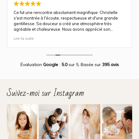
Ce fut une rencontre absolument magnifique. Christelle
s'est montrée à l'écoute, respectueuse et d'une grande
gentillesse. Sa douceur a créé une atmosphère très
agréable et chaleureuse. Nous avons apprécié son
approche attentionnée tout au long des séances
Lire la suite
(grossesse et naissance). Ce fut une expérience des plus
magnifiques.
Des photos merveilleuse qui capture des moment
inoubliable.
Encore merci infiniment.
Évaluation
Google
:
5.0
sur 5,
Basée sur
395 avis
Suivez-moi sur Instagram