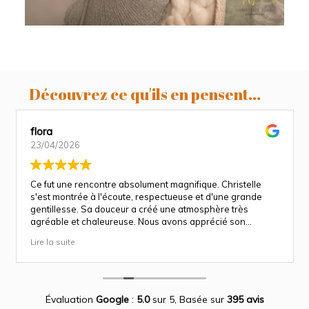
Découvrez ce qu'ils en pensent...
flora
23/04/2026
Ce fut une rencontre absolument magnifique. Christelle
s'est montrée à l'écoute, respectueuse et d'une grande
gentillesse. Sa douceur a créé une atmosphère très
agréable et chaleureuse. Nous avons apprécié son
approche attentionnée tout au long des séances
Lire la suite
(grossesse et naissance). Ce fut une expérience des plus
magnifiques.
Des photos merveilleuse qui capture des moment
inoubliable.
Encore merci infiniment.
Évaluation
Google
:
5.0
sur 5,
Basée sur
395 avis