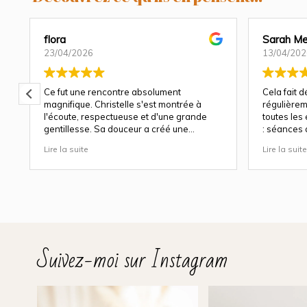
flora
Sarah Me
23/04/2026
13/04/202
Ce fut une rencontre absolument
Cela fait 
magnifique. Christelle s'est montrée à
régulièrem
l'écoute, respectueuse et d'une grande
toutes les
gentillesse. Sa douceur a créé une
: séances 
atmosphère très agréable et chaleureuse.
et à chaqu
Lire la suite
Lire la suite
Nous avons apprécié son approche
Christelle 
attentionnée tout au long des séances
capturer b
(grossesse et naissance). Ce fut une
fige les ém
expérience des plus magnifiques.
de rire, c
Des photos merveilleuse qui capture des
trop vite e
moment inoubliable.
Sa patienc
Encore merci infiniment.
simplemen
plus petits
Suivez-moi sur Instagram
naturels, p
sent immé
douceur et
Son univer
et son goû