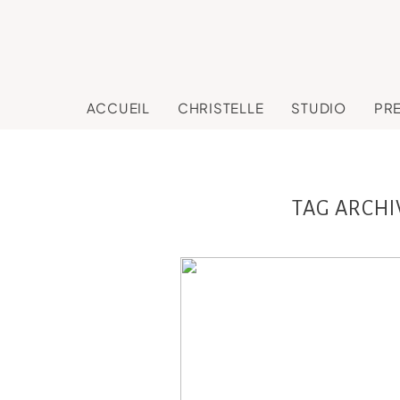
ACCUEIL
CHRISTELLE
STUDIO
PR
TAG ARCHI
Léna, mini séanc
anniversaire stud
Toulouse, Castres 
Revel