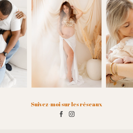
que. Elle prend le temps de
iller en amont (tenues,
), de comprendre nos envies,
ide avec bienveillance tout au
 séance.
là de son talent, c’est surtout
ne qui travaille avec le cœur.
ute son énergie, toute sa
, pour raconter notre histoire en
t ça se ressent profondément
ultat.
ement : merci, mille fois merci
ces souvenirs inestimables
r… nous reviendrons encore et
s yeux fermés.Il
Suivez-moi sur les réseaux