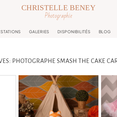
CHRISTELLE BENEY
Photographie
ESTATIONS
GALERIES
DISPONIBILITÉS
BLOG
VES:
PHOTOGRAPHE SMASH THE CAKE CA
e
Marin, Smash the cake
io
Toulouse, Castres et
et
Revel