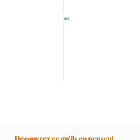
Léana, Séance
anniversaire, séa
smash the cake
Toulouse, Castre
Revel
Découvrez ce qu'ils en pensent...