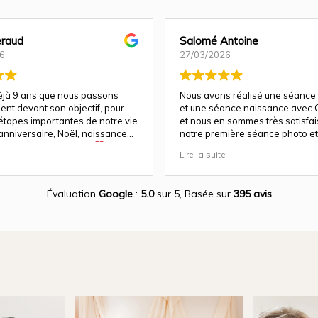
raud
Salomé Antoine
6
27/03/2026
déjà 9 ans que nous passons
Nous avons réalisé une séance
ent devant son objectif, pour
et une séance naissance avec C
 étapes importantes de notre vie
et nous en sommes très satisfais 
anniversaire, Noël, naissance…
notre première séance photo et 
e fois, la magie opère
a su nous guider et nous mettre
Lire la suite
parfaitement à l'aise pour un re
a un talent rare : celui de
!
ien plus que des images. Elle
otions, les regards, les éclats
Évaluation
Google
:
5.0
sur 5,
Basée sur
395 avis
es instants précieux qui passent
t qu’elle rend éternels.
e avec les enfants est tout
t incroyable. Même avec les
, elle réussit à créer des clichés
leins de vie et d’authenticité. On
diatement son expérience, sa
 son amour pour ce qu’elle fait.
s, son sens du détail, du beau,
t si juste rendent chaque