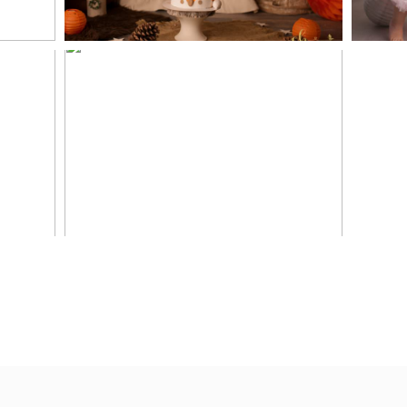
Raphaël, séance
nce
anniversaire, smash
the cake Toulouse,
s,
Castres, Revel