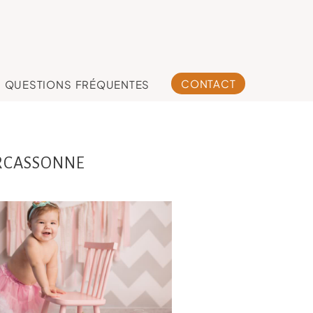
CONTACT
QUESTIONS FRÉQUENTES
RCASSONNE
Elyna, séance
anniversaire 1 an
Toulouse, séance
smash the cake