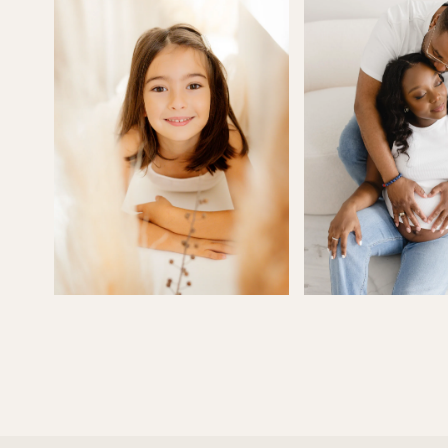
séance uni
nous conse
ambiance…
et nous gu
long de la
Mais au-de
une person
Elle met to
sensibilité
images… e
dans le rés
Alors simpl
pour tous 
Et bien sû
encore, le