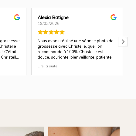
Alexia Batigne
19/03/2026
 grossesse
Nous avons réalisé une séance photo de
hristelle
grossesse avec Christelle, que l'on
! C'était
recommande à 100%. Christelle est
Christelle
douce, souriante, bienveillante, patiente
avec les enfants.
Lire la suite
L
ndu génial
Les décors du studio sont magnifiques, et
le rendu des photos est top. Nous y
revenons avec plaisir pour une séance
nouveau né en avril.
Merci pour ton travail de qualité
b