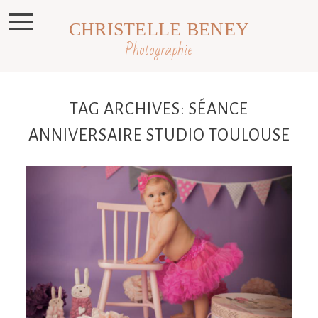
CHRISTELLE BENEY
Photographie
TAG ARCHIVES:
SÉANCE
ANNIVERSAIRE STUDIO TOULOUSE
Eléna, mini séance anniversaire ,
smash the cake Toulouse, Castres,
Revel