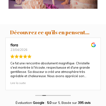
Découvrez ce qu'ils en pensent...
flora
23/04/2026
Ce fut une rencontre absolument magnifique. Christelle
s'est montrée à l'écoute, respectueuse et d'une grande
gentillesse. Sa douceur a créé une atmosphère très
agréable et chaleureuse. Nous avons apprécié son
approche attentionnée tout au long des séances
Lire la suite
(grossesse et naissance). Ce fut une expérience des plus
magnifiques.
Des photos merveilleuse qui capture des moment
inoubliable.
Encore merci infiniment.
Évaluation
Google
:
5.0
sur 5,
Basée sur
395 avis