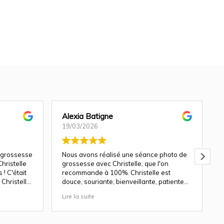
Alexia Batigne
19/03/2026
 grossesse
Nous avons réalisé une séance photo de
hristelle
grossesse avec Christelle, que l'on
! C'était
recommande à 100%. Christelle est
Christelle
douce, souriante, bienveillante, patiente
avec les enfants.
Lire la suite
L
ndu génial
Les décors du studio sont magnifiques, et
le rendu des photos est top. Nous y
revenons avec plaisir pour une séance