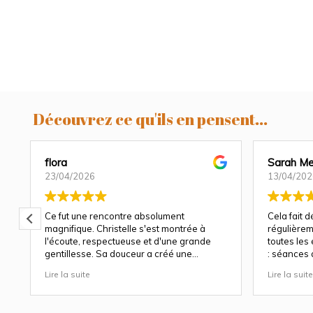
Découvrez ce qu'ils en pensent...
flora
Sarah Me
23/04/2026
13/04/202
Ce fut une rencontre absolument
Cela fait 
magnifique. Christelle s'est montrée à
régulièrem
l'écoute, respectueuse et d'une grande
toutes les
gentillesse. Sa douceur a créé une
: séances 
atmosphère très agréable et chaleureuse.
et à chaqu
Lire la suite
Lire la suite
Nous avons apprécié son approche
Christelle 
attentionnée tout au long des séances
capturer b
(grossesse et naissance). Ce fut une
fige les ém