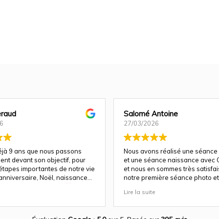
raud
Salomé Antoine
6
27/03/2026
déjà 9 ans que nous passons
Nous avons réalisé une séance
ent devant son objectif, pour
et une séance naissance avec C
 étapes importantes de notre vie
et nous en sommes très satisfais 
anniversaire, Noël, naissance…
notre première séance photo et 
e fois, la magie opère
a su nous guider et nous mettre
Lire la suite
parfaitement à l'aise pour un re
a un talent rare : celui de
!
ien plus que des images. Elle
otions, les regards, les éclats